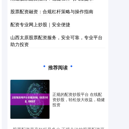
股票配资融资：合规杠杆策略与操作指南
配资专业网上炒股｜安全便捷
山西太原股票配资服务，安全可靠，专业平台
助力投资
推荐阅读
正规的配资炒股平台 在线配
资炒股，轻松放大收益，稳健
投资