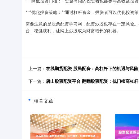
* **降低投资门槛：**资金有限的投资者也能参与高收益投
* **优化投资策略：**通过杠杆资金，投资者可以优化投资
需要注意的是股票配资学习网，配资炒股也存在一定风险。
台，稳健获利，让网上炒股成为财富增长的利器。
上一篇：
在线期货配资 股民配资：高杠杆下的机遇与风险
下一篇：
唐山股票配资平台 翻翻股票配资：低门槛高杠
相关文章