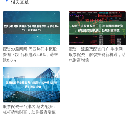
相关文章
配资一流股票配资门户 牛米网
配资炒股网网 周四热门中概股
股票配资：解锁投资新机遇，助
普遍下跌 台积电跌4.6%，蔚来
您财富增值
跌8.6%
股票配资平台排名 场内配资：
杠杆撬动财富，助你投资增值