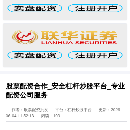
股票配资合作_安全杠杆炒股平台_专业
配资公司服务
作者：股票配资批发
平台：杠杆炒股平台
更新：2026-
06-04 11:52:13
阅读：103