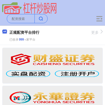
正规配资平台排行
更多
已收录
999
+家平台