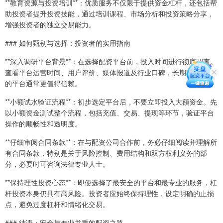
**教育资源与投资培训**：优质服务不仅限于提供资金杠杆，还包括帮
助投资者提升投资技能，通过培训课程、市场分析和投资策略分享，
增强投资者的独立交易能力。
### 如何甄别与选择：投资者的实用指南
**深入调研平台背景**：在选择配资平台前，投入时间进行彻底调查。
查看平台运营时间、用户评价、媒体报道及行业口碑，长期稳定运营
的平台通常更值得信赖。
**小额试水验证流程**：初步选定平台后，不要立即投入大额资金。先
以小额资金测试整个流程，包括充值、交易、提现等环节，验证平台
操作的顺畅性和透明度。
**仔细审阅合同条款**：在与配资公司合作前，务必仔细阅读并理解所
有合同条款，特别是关于风险控制、费用结构和双方权利义务的部
分，必要时可咨询法律专业人士。
**保持理性投资心态**：即使选择了最安全的平台和最专业的服务，杠
杆投资本身仍具有高风险。投资者应始终保持理性，设定明确的止损
点，避免过度杠杆和情绪化交易。
### 结语：安全与专业并重的配资之路