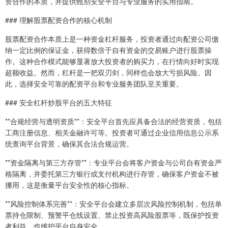
资合作的本质，并提供甄别安全平台与专业服务的实用指南。
### 理解股票配资合作的核心机制
股票配资合作本质上是一种资金杠杆服务，投资者通过向配资公司缴
纳一定比例的保证金，获得数倍于自有资金的交易账户进行股票操
作。这种合作模式能够显著放大投资者的购买力，在行情向好时实现
超额收益。然而，杠杆是一把双刃剑，同样也会放大亏损风险。因
此，选择安全可靠的配资平台和专业服务团队至关重要。
### 安全杠杆炒股平台的五大特征
**合规经营与透明资质**：安全平台首先应具备合法的经营资质，包括
工商注册信息、相关金融许可等。投资者可通过企业信用信息公示系
统查询平台背景，确保其合法合规运营。
**资金隔离与第三方存管**：专业平台会将客户资金与公司自有资金严
格隔离，并委托第三方银行或支付机构进行存管，确保客户资金不被
挪用，这是衡量平台安全性的核心指标。
**风险控制体系完善**：安全平台会建立多层次风险控制机制，包括单
票持仓限制、预警平仓线设置、禁止投资高风险股票等，既保护投资
者利益，也维护平台自身安全。