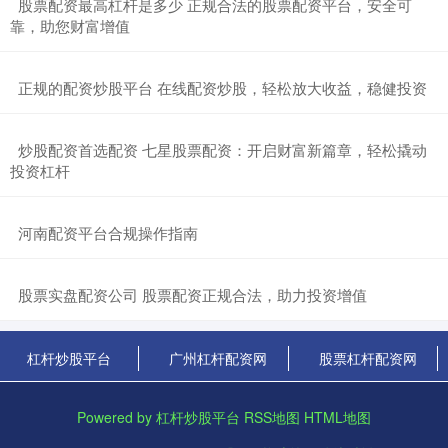
​股票配资最高杠杆是多少 正规合法的股票配资平台，安全可
靠，助您财富增值
​正规的配资炒股平台 在线配资炒股，轻松放大收益，稳健投资
​炒股配资首选配资 七星股票配资：开启财富新篇章，轻松撬动
投资杠杆
​河南配资平台合规操作指南
​股票实盘配资公司 股票配资正规合法，助力投资增值
杠杆炒股平台
广州杠杆配资网
股票杠杆配资网
Powered by
杠杆炒股平台
RSS地图
HTML地图