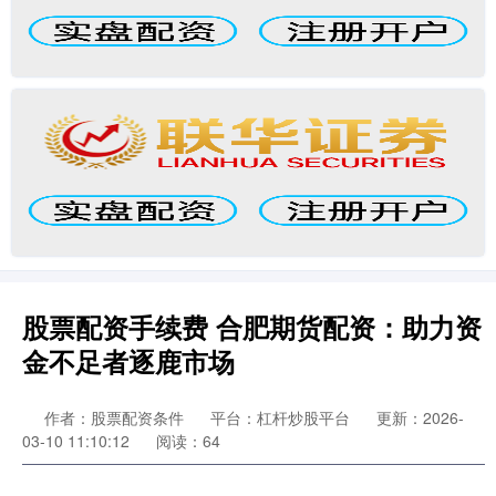
股票配资手续费 合肥期货配资：助力资
金不足者逐鹿市场
作者：股票配资条件
平台：杠杆炒股平台
更新：2026-
03-10 11:10:12
阅读：64