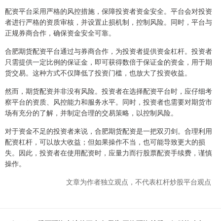
配资平台采用严格的风控措施，保障投资者资金安全。平台会对投资
者进行严格的资质审核，并设置止损机制，控制风险。同时，平台与
正规券商合作，确保资金安全可靠。
合肥期货配资平台通过与券商合作，为投资者提供资金杠杆。投资者
只需提供一定比例的保证金，即可获得数倍于保证金的资金，用于期
货交易。这种方式不仅降低了投资门槛，也放大了投资收益。
然而，期货配资并非没有风险。投资者在选择配资平台时，应仔细考
察平台的资质、风控能力和服务水平。同时，投资者也需要对期货市
场有充分的了解，并制定合理的交易策略，以控制风险。
对于资金不足的投资者来说，合肥期货配资是一把双刃剑。合理利用
配资杠杆，可以放大收益；但如果操作不当，也可能导致更大的损
失。因此，投资者在使用配资时，应量力而行股票配资手续费，谨慎
操作。
文章为作者独立观点，不代表杠杆炒股平台观点