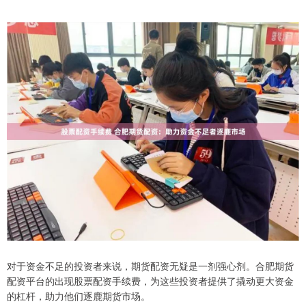
对于资金不足的投资者来说，期货配资无疑是一剂强心剂。合肥期货
配资平台的出现股票配资手续费，为这些投资者提供了撬动更大资金
的杠杆，助力他们逐鹿期货市场。