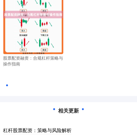
股票配资融资：合规杠杆策略与
操作指南
相关更新
杠杆股票配资：策略与风险解析