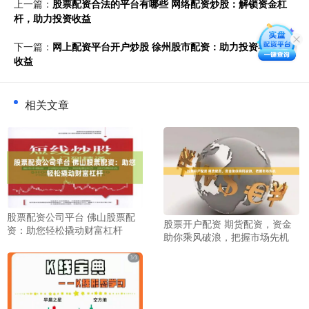
上一篇：
股票配资合法的平台有哪些 网络配资炒股：解锁资金杠
杆，助力投资收益
下一篇：
网上配资平台开户炒股 徐州股市配资：助力投资者放大
收益
相关文章
股票配资公司平台 佛山股票配
股票开户配资 期货配资，资金
资：助您轻松撬动财富杠杆
助你乘风破浪，把握市场先机