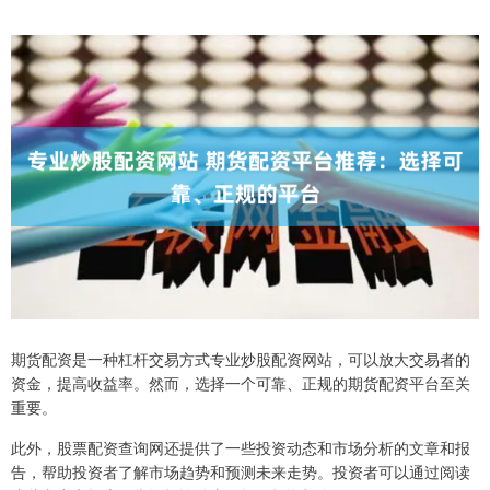
期货配资是一种杠杆交易方式专业炒股配资网站，可以放大交易者的
资金，提高收益率。然而，选择一个可靠、正规的期货配资平台至关
重要。
此外，股票配资查询网还提供了一些投资动态和市场分析的文章和报
告，帮助投资者了解市场趋势和预测未来走势。投资者可以通过阅读