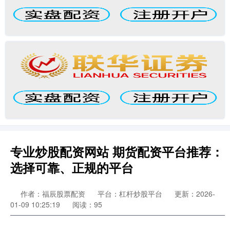
专业炒股配资网站 期货配资平台推荐：
选择可靠、正规的平台
作者：福辰股票配资
平台：杠杆炒股平台
更新：2026-
01-09 10:25:19
阅读：95