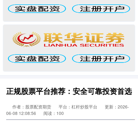
正规股票平台推荐：安全可靠投资首选
作者：股票配资期货
平台：杠杆炒股平台
更新：2026-
06-08 12:08:56
阅读：100