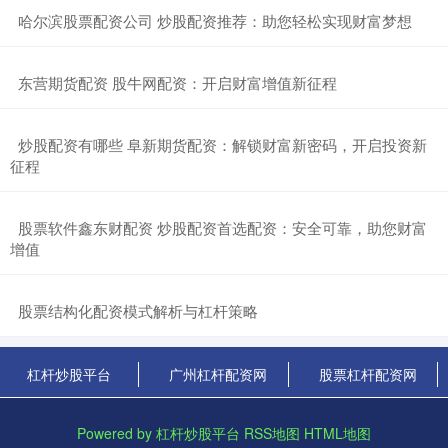
​哈尔滨股票配资公司 炒股配资推荐：助您轻松实现财富梦想
​东营期货配资 股牛网配资：开启财富增值新征程
​炒股配资有哪些 阜新期货配资：解锁财富新密码，开启投资新
征程
​股票软件鑫东财配资 炒股配资首选配资：安全可靠，助您财富
增值
​股票结构化配资模式解析与杠杆策略
杠杆炒股平台
广州杠杆配资网
股票杠杆配资网
Powered by
杠杆炒股平台
RSS地图
HTML地图