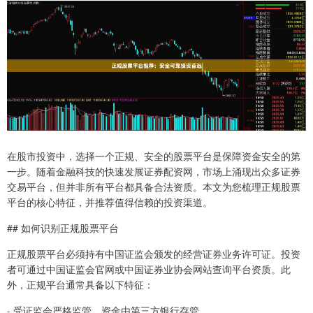
在股市投资中，选择一个正规、安全的股票平台是保障资金安全的第
一步。随着金融科技的快速发展证券配资网，市场上涌现出众多证券
交易平台，但并非所有平台都具备合法资质。本文为您梳理正规股票
平台的核心特征，并推荐值得信赖的投资渠道。
## 如何识别正规股票平台
正规股票平台必须持有中国证监会颁发的经营证券业务许可证。投资
者可通过中国证监会官网或中国证券业协会网站查询平台资质。此
外，正规平台通常具备以下特征：
- 受证监会严格监管，资金由第三方银行存管