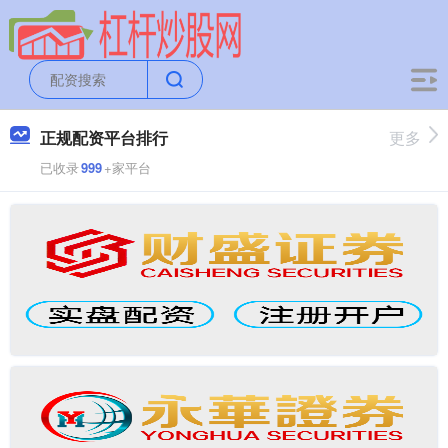
正规配资平台排行
更多
已收录
999
+家平台